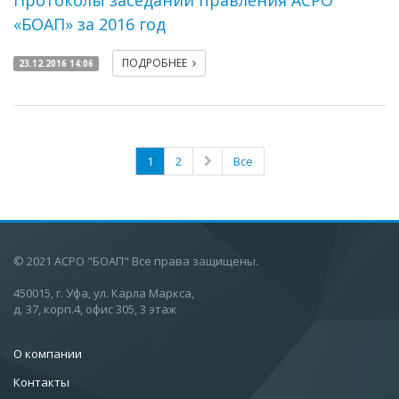
Протоколы заседаний правления АСРО
«БОАП» за 2016 год
ПОДРОБНЕЕ
23.12.2016 14:06
1
2
Все
© 2021
АСРО "БОАП" Все права защищены
.
450015, г. Уфа, ул. Карла Маркса,
д. 37, корп.4, офис 305, 3 этаж
О компании
Контакты